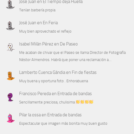
José Juan
en
El Tiempo deja Huella
Tenían barbería propia
José Juan
en
En Feria
Muy bien aprovechado el reflejo
Isabel Milán Pérez
en
De Paseo
Me acaban de chivar que el Paseo se llama Director de Fotografía
Néstor Almendros. Habrá que poner una reclamación a…
Lamberto Cuenca Gándia
en
Fin de fiestas
Muy buena y oportuna foto . Enhorabuena
Francisco Pereda
en
Entrada de bandas
Sencillamente preciosa, chulisima
Pilar la ossa
en
Entrada de bandas
Espectacular que imagen más bonita muy buen gusto