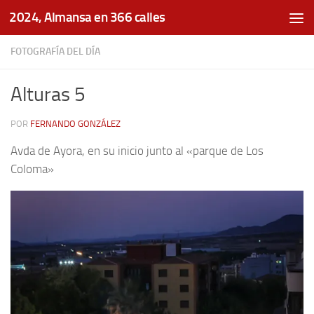
2024, Almansa en 366 calles
Saltar al contenido
FOTOGRAFÍA DEL DÍA
Alturas 5
POR
FERNANDO GONZÁLEZ
Avda de Ayora, en su inicio junto al «parque de Los
Coloma»