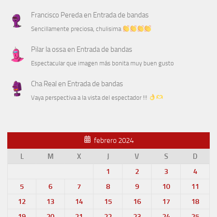
Francisco Pereda
en
Entrada de bandas
Sencillamente preciosa, chulisima
Pilar la ossa
en
Entrada de bandas
Espectacular que imagen más bonita muy buen gusto
Cha Real
en
Entrada de bandas
Vaya perspectiva a la vista del espectador !!!
febrero 2024
L
M
X
J
V
S
D
1
2
3
4
5
6
7
8
9
10
11
12
13
14
15
16
17
18
19
20
21
22
23
24
25