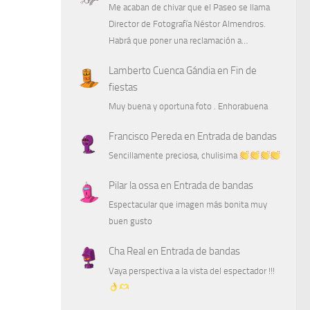
Me acaban de chivar que el Paseo se llama
Director de Fotografía Néstor Almendros.
Habrá que poner una reclamación a…
Lamberto Cuenca Gándia
en
Fin de
fiestas
Muy buena y oportuna foto . Enhorabuena
Francisco Pereda
en
Entrada de bandas
Sencillamente preciosa, chulisima
Pilar la ossa
en
Entrada de bandas
Espectacular que imagen más bonita muy
buen gusto
Cha Real
en
Entrada de bandas
Vaya perspectiva a la vista del espectador !!!