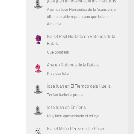
José Juan
en
Avenida de los institutos
Avenida José Hernández de la Asunción, el
último alcalde republicano que hubo en
Almansa
Isabel Real Hurtado
en
Rotonda de la
Batalla
Que bonita!!!!
Ana
en
Rotonda de la Batalla
Preciosa foto
José Juan
en
El Tiempo deja Huella
Tenían barbería propia
José Juan
en
En Feria
Muy bien aprovechado el reflejo
Isabel Milán Pérez
en
De Paseo