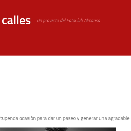
calles
Un proyecto del FotoClub Almansa
stupenda ocasión para dar un paseo y generar una agradable t