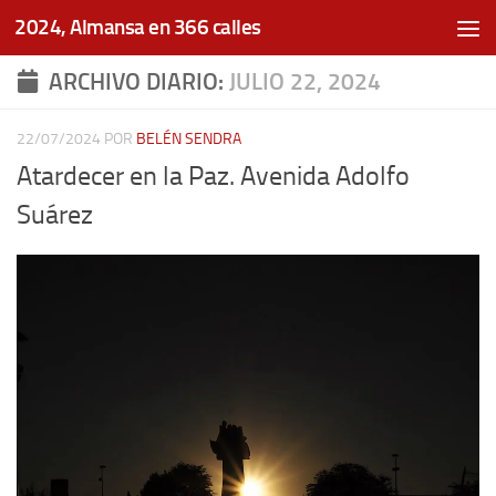
2024, Almansa en 366 calles
Saltar al contenido
ARCHIVO DIARIO:
JULIO 22, 2024
22/07/2024
POR
BELÉN SENDRA
Atardecer en la Paz. Avenida Adolfo
Suárez