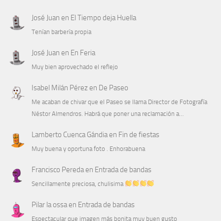
José Juan
en
El Tiempo deja Huella
Tenían barbería propia
José Juan
en
En Feria
Muy bien aprovechado el reflejo
Isabel Milán Pérez
en
De Paseo
Me acaban de chivar que el Paseo se llama Director de Fotografía
Néstor Almendros. Habrá que poner una reclamación a…
Lamberto Cuenca Gándia
en
Fin de fiestas
Muy buena y oportuna foto . Enhorabuena
Francisco Pereda
en
Entrada de bandas
Sencillamente preciosa, chulisima
Pilar la ossa
en
Entrada de bandas
Espectacular que imagen más bonita muy buen gusto