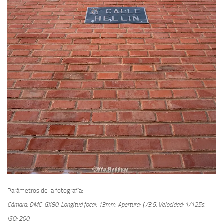
Parámetros de la fotografía:
Cámara: DMC-GX80.
Longitud focal: 13mm.
Apertura: ƒ/3.5.
Velocidad: 1/125s.
ISO: 200.