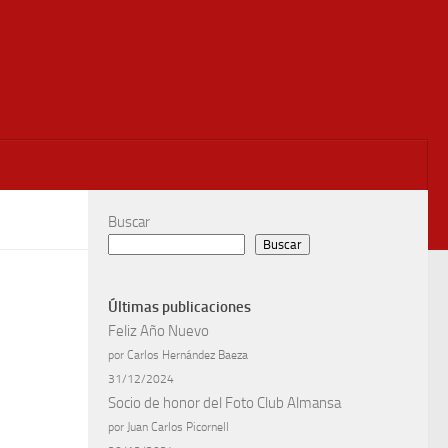
Buscar
Buscar
Últimas publicaciones
Feliz Año Nuevo
por Carlos Hernández Baeza
31/12/2024
Socio de honor del Foto Club Almansa
por Juan Carlos Picornell