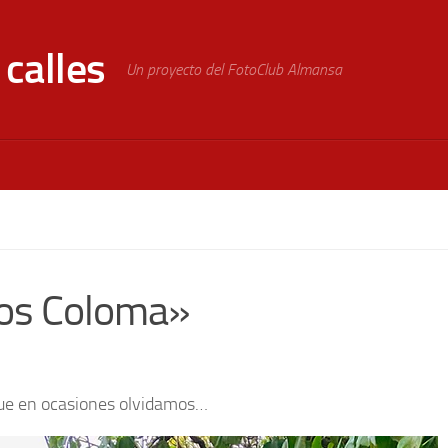
calles
Un proyecto del FotoClub Almansa
Los Coloma»
que en ocasiones olvidamos…