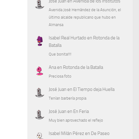
José Juan
en
Avenida de los institutos
Avenida José Hernández de la Asunción, el
último alcalde republicano que hubo en
Almansa
Isabel Real Hurtado
en
Rotonda de la
Batalla
Que bonita!!!!
Ana
en
Rotonda de la Batalla
Preciosa foto
José Juan
en
El Tiempo deja Huella
Tenían barbería propia
José Juan
en
En Feria
Muy bien aprovechado el reflejo
Isabel Milán Pérez
en
De Paseo