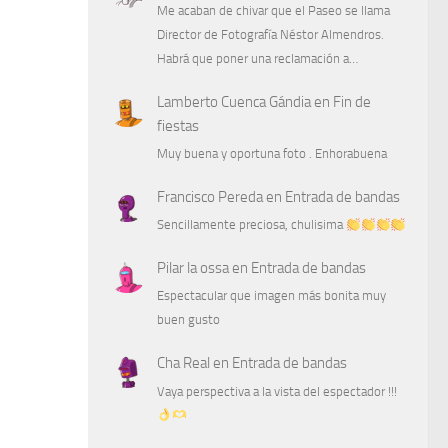
Me acaban de chivar que el Paseo se llama
Director de Fotografía Néstor Almendros.
Habrá que poner una reclamación a…
Lamberto Cuenca Gándia
en
Fin de
fiestas
Muy buena y oportuna foto . Enhorabuena
Francisco Pereda
en
Entrada de bandas
Sencillamente preciosa, chulisima
Pilar la ossa
en
Entrada de bandas
Espectacular que imagen más bonita muy
buen gusto
Cha Real
en
Entrada de bandas
Vaya perspectiva a la vista del espectador !!!