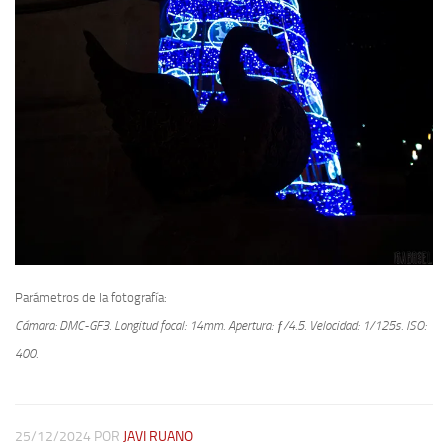
Parámetros de la fotografía:
Cámara: DMC-GF3.
Longitud focal: 14mm.
Apertura: ƒ/4.5.
Velocidad: 1/125s.
ISO:
400.
25/12/2024
POR
JAVI RUANO