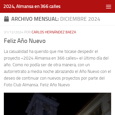
2024, Almansa en 366 calles
Saltar al contenido
ARCHIVO MENSUAL:
DICIEMBRE 2024
31/12/2024
POR
CARLOS HERNÁNDEZ BAEZA
Feliz Año Nuevo
La casualidad ha querido que me tocase despedir el
proyecto «2024 Almansa en 366 calles» el último día del
año. Como no podía ser de otra manera, con un
autorretrato a media noche abrazando el Año Nuevo con el
deseo de continuar con nuevos proyectos por parte del
Foto Club Almansa. Feliz Año Nuevo