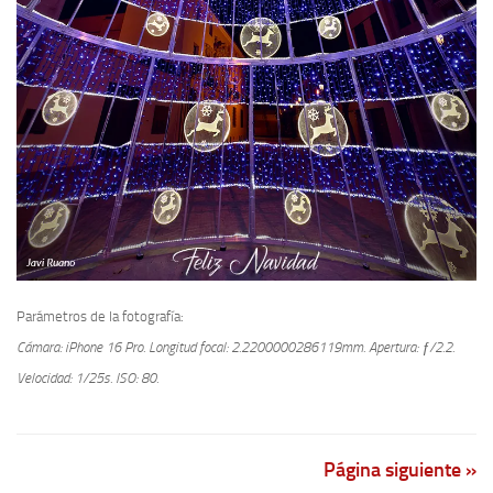
Parámetros de la fotografía:
Cámara: iPhone 16 Pro.
Longitud focal: 2.2200000286119mm.
Apertura: ƒ/2.2.
Velocidad: 1/25s.
ISO: 80.
Página siguiente »