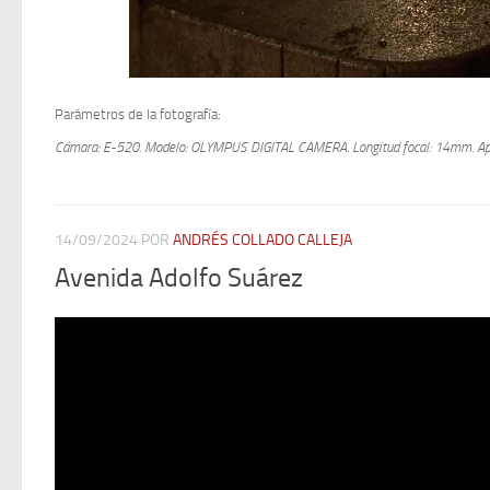
Parámetros de la fotografía:
Cámara: E-520.
Modelo: OLYMPUS DIGITAL CAMERA.
Longitud focal: 14mm.
Ap
14/09/2024
POR
ANDRÉS COLLADO CALLEJA
Avenida Adolfo Suárez