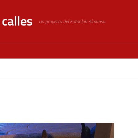
calles
Un proyecto del FotoClub Almansa