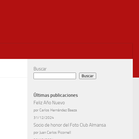
Buscar
Buscar
Últimas publicaciones
Feliz Año Nuevo
por Carlos Hernández Baeza
31/12/2024
Socio de honor del Foto Club Almansa
por Juan Carlos Picornell