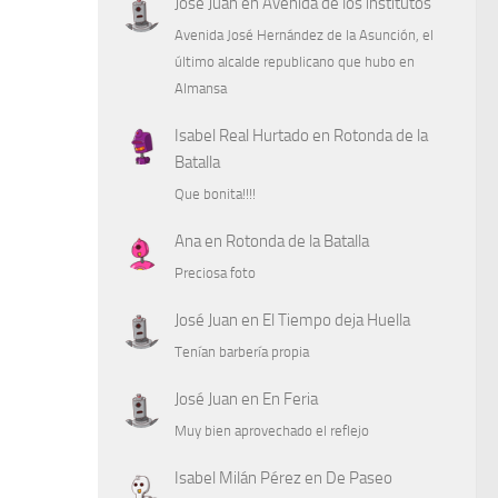
José Juan
en
Avenida de los institutos
Avenida José Hernández de la Asunción, el
último alcalde republicano que hubo en
Almansa
Isabel Real Hurtado
en
Rotonda de la
Batalla
Que bonita!!!!
Ana
en
Rotonda de la Batalla
Preciosa foto
José Juan
en
El Tiempo deja Huella
Tenían barbería propia
José Juan
en
En Feria
Muy bien aprovechado el reflejo
Isabel Milán Pérez
en
De Paseo