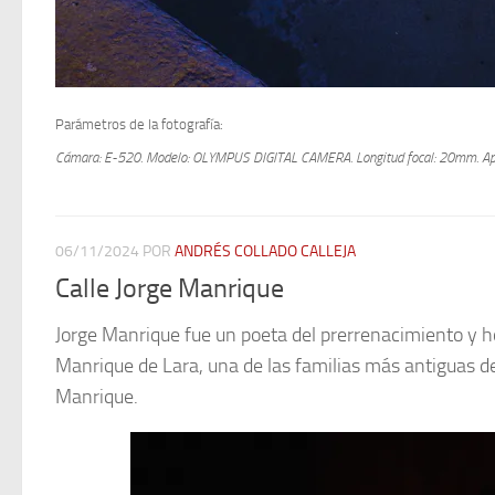
Parámetros de la fotografía:
Cámara: E-520.
Modelo: OLYMPUS DIGITAL CAMERA.
Longitud focal: 20mm.
Ap
06/11/2024
POR
ANDRÉS COLLADO CALLEJA
Calle Jorge Manrique
Jorge Manrique fue un poeta del prerrenacimiento y h
Manrique de Lara, una de las familias más antiguas d
Manrique.