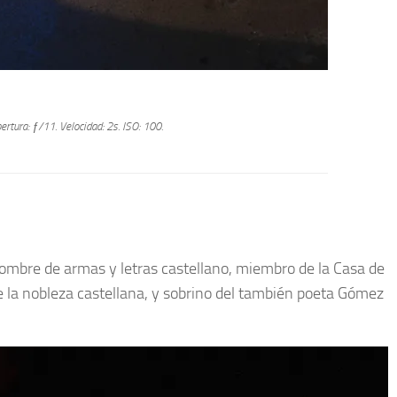
ertura: ƒ/11.
Velocidad: 2s.
ISO: 100.
ombre de armas y letras castellano, miembro de la Casa de
e la nobleza castellana, y sobrino del también poeta Gómez