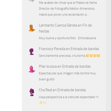
Me acaban de chivar que el Paseo se llama
Director de Fotografía Néstor Almendros.
Habrá que poner una reclamación a…
Lamberto Cuenca Gándia
en
Fin de
fiestas
Muy buena y oportuna foto . Enhorabuena
Francisco Pereda
en
Entrada de bandas
Sencillamente preciosa, chulisima
Pilar la ossa
en
Entrada de bandas
Espectacular que imagen más bonita muy
buen gusto
Cha Real
en
Entrada de bandas
Vaya perspectiva a la vista del espectador !!!