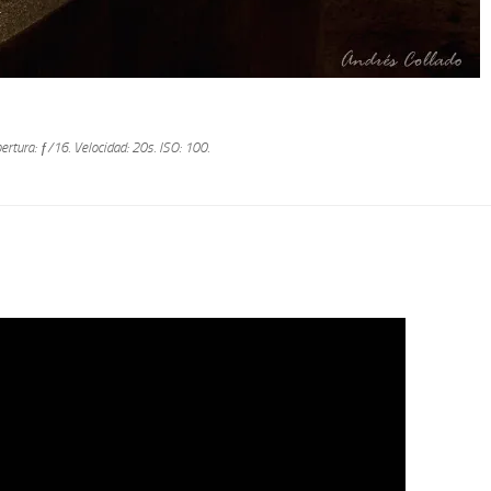
ertura: ƒ/16.
Velocidad: 20s.
ISO: 100.