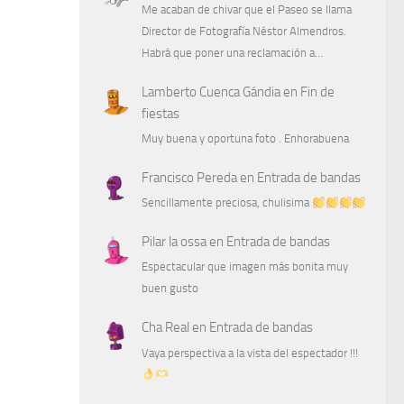
Me acaban de chivar que el Paseo se llama
Director de Fotografía Néstor Almendros.
Habrá que poner una reclamación a…
Lamberto Cuenca Gándia
en
Fin de
fiestas
Muy buena y oportuna foto . Enhorabuena
Francisco Pereda
en
Entrada de bandas
Sencillamente preciosa, chulisima
Pilar la ossa
en
Entrada de bandas
Espectacular que imagen más bonita muy
buen gusto
Cha Real
en
Entrada de bandas
Vaya perspectiva a la vista del espectador !!!