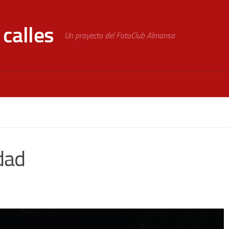
calles
Un proyecto del FotoClub Almansa
dad