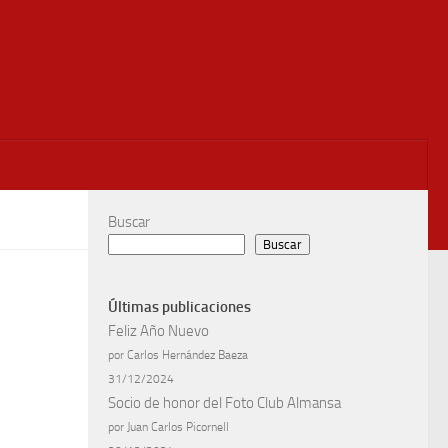
Buscar
Buscar
Últimas publicaciones
Feliz Año Nuevo
por Carlos Hernández Baeza
31/12/2024
Socio de honor del Foto Club Almansa
por Juan Carlos Picornell