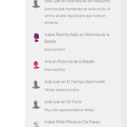
José Juan
en
Avenida de los institutos
Avenida José Hernández de la Asunción, el
último alcalde republicano que hubo en
Almansa
Isabel Real Hurtado
en
Rotonda de la
Batalla
Que bonita!!!!
Ana
en
Rotonda de la Batalla
Preciosa foto
José Juan
en
El Tiempo deja Huella
Tenían barbería propia
José Juan
en
En Feria
Muy bien aprovechado el reflejo
Isabel Milán Pérez
en
De Paseo