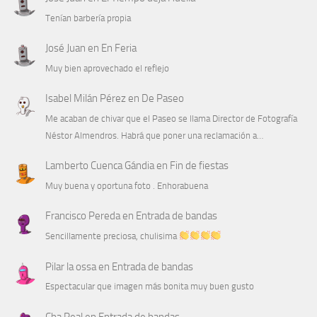
Tenían barbería propia
José Juan
en
En Feria
Muy bien aprovechado el reflejo
Isabel Milán Pérez
en
De Paseo
Me acaban de chivar que el Paseo se llama Director de Fotografía
Néstor Almendros. Habrá que poner una reclamación a…
Lamberto Cuenca Gándia
en
Fin de fiestas
Muy buena y oportuna foto . Enhorabuena
Francisco Pereda
en
Entrada de bandas
Sencillamente preciosa, chulisima
Pilar la ossa
en
Entrada de bandas
Espectacular que imagen más bonita muy buen gusto
Cha Real
en
Entrada de bandas