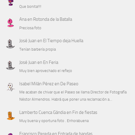
Que bonita!!!!
Ana
en
Rotonda de la Batalla
Preciosa foto
José Juan
en
El Tiempo deja Huella
Tenían barbería propia
José Juan
en
En Feria
Muy bien aprovechado el reflejo
Isabel Milán Pérez
en
De Paseo
Me acaban de chivar que el Paseo se llama Director de Fotografía
Néstor Almendros. Habrá que poner una reclamación a…
Lamberto Cuenca Gándia
en
Fin de fiestas
Muy buena y oportuna foto . Enhorabuena
Francisco Pereda
en
Entrada de bandas