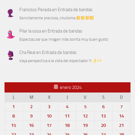
Francisco Pereda
en
Entrada de bandas
Sencillamente preciosa, chulisima
Pilar la ossa
en
Entrada de bandas
Espectacular que imagen más bonita muy buen gusto
Cha Real
en
Entrada de bandas
Vaya perspectiva a la vista del espectador !!!
enero 2024
L
M
X
J
V
S
D
1
2
3
4
5
6
7
8
9
10
11
12
13
14
15
16
17
18
19
20
21
22
23
24
25
26
27
28