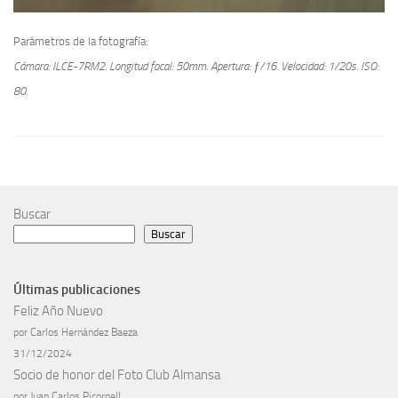
Parámetros de la fotografía:
Cámara: ILCE-7RM2.
Longitud focal: 50mm.
Apertura: ƒ/16.
Velocidad: 1/20s.
ISO:
80.
Buscar
Buscar
Últimas publicaciones
Feliz Año Nuevo
por Carlos Hernández Baeza
31/12/2024
Socio de honor del Foto Club Almansa
por Juan Carlos Picornell