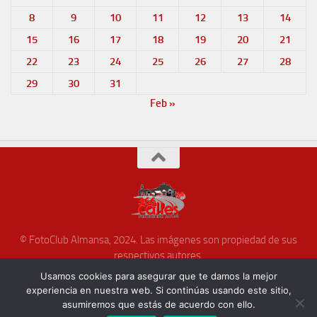
8
9
10
11
12
13
14
15
16
17
18
19
20
21
22
23
24
25
26
27
28
29
30
31
Feb »
© FotoClub Almansa, 2024. Las imágenes son propiedad de sus
respectivos autores.
Funciona con
- Diseñado con el
Tema Hueman
Usamos cookies para asegurar que te damos la mejor
experiencia en nuestra web. Si continúas usando este sitio,
asumiremos que estás de acuerdo con ello.