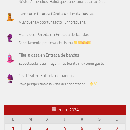
Néstor Almendros. Habrá que poner una reclamación a…
Lamberto Cuenca Gándia
en
Fin de fiestas
Muy buena y oportuna foto . Enhorabuena
Francisco Pereda
en
Entrada de bandas
Sencillamente preciosa, chulisima
Pilar la ossa
en
Entrada de bandas
Espectacular que imagen más bonita muy buen gusto
Cha Real
en
Entrada de bandas
Vaya perspectiva a la vista del espectador !!!
enero 2024
L
M
X
J
V
S
D
1
2
3
4
5
6
7