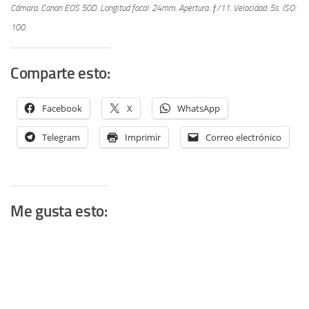
Cámara: Canon EOS 50D.
Longitud focal: 24mm.
Apertura: ƒ/11.
Velocidad: 5s.
ISO:
100.
Comparte esto:
Facebook
X
WhatsApp
Telegram
Imprimir
Correo electrónico
Me gusta esto: