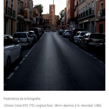
Parámetros de la fotografía:
Cámara: Canon EOS 77D.
Longitud focal: 18mm.
Apertura: ƒ/4.
Velocidad: 1/80s.