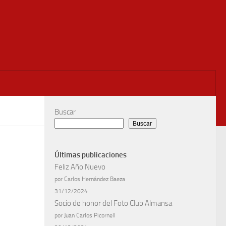
Buscar
Buscar
Últimas publicaciones
Feliz Año Nuevo
por Carlos Hernández Baeza
31/12/2024
Socio de honor del Foto Club Almansa
por Juan Carlos Picornell