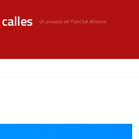
calles
Un proyecto del FotoClub Almansa