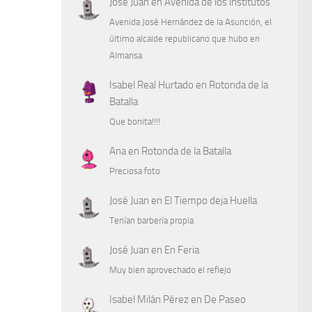
José Juan
en
Avenida de los institutos
Avenida José Hernández de la Asunción, el
último alcalde republicano que hubo en
Almansa
Isabel Real Hurtado
en
Rotonda de la
Batalla
Que bonita!!!!
Ana
en
Rotonda de la Batalla
Preciosa foto
José Juan
en
El Tiempo deja Huella
Tenían barbería propia
José Juan
en
En Feria
Muy bien aprovechado el reflejo
Isabel Milán Pérez
en
De Paseo