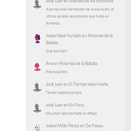
José Juan
en
Avenida de los institutos
Avenida José Hernández de la Asunción, el
último alcalde republicano que hubo en
Almansa
Isabel Real Hurtado
en
Rotonda de la
Batalla
Que bonita!!!!
Ana
en
Rotonda de la Batalla
Preciosa foto
José Juan
en
El Tiempo deja Huella
Tenían barbería propia
José Juan
en
En Feria
Muy bien aprovechado el reflejo
Isabel Milán Pérez
en
De Paseo