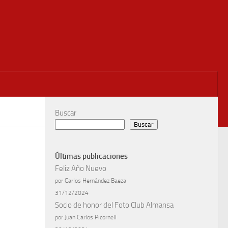
Buscar
Buscar
Últimas publicaciones
Feliz Año Nuevo
por Carlos Hernández Baeza
31/12/2024
Socio de honor del Foto Club Almansa
por Juan Carlos Picornell