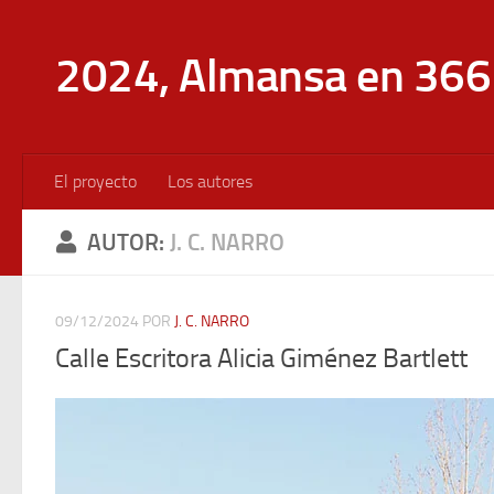
Saltar al contenido
2024, Almansa en 366 
El proyecto
Los autores
AUTOR:
J. C. NARRO
09/12/2024
POR
J. C. NARRO
Calle Escritora Alicia Giménez Bartlett