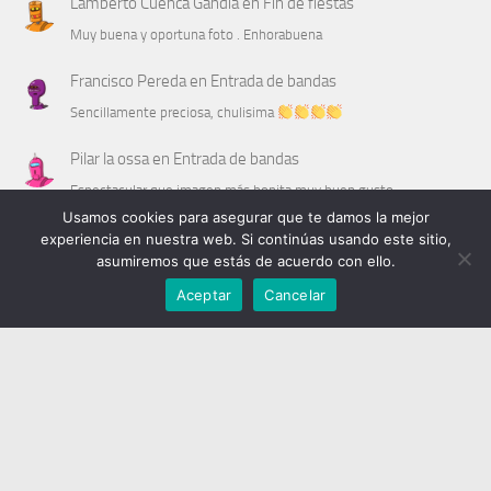
Lamberto Cuenca Gándia
en
Fin de fiestas
Muy buena y oportuna foto . Enhorabuena
Francisco Pereda
en
Entrada de bandas
Sencillamente preciosa, chulisima
Pilar la ossa
en
Entrada de bandas
Espectacular que imagen más bonita muy buen gusto
Usamos cookies para asegurar que te damos la mejor
Cha Real
en
Entrada de bandas
experiencia en nuestra web. Si continúas usando este sitio,
asumiremos que estás de acuerdo con ello.
Vaya perspectiva a la vista del espectador !!!
Aceptar
Cancelar
agosto 2026
L
M
X
J
V
S
D
1
2
3
4
5
6
7
8
9