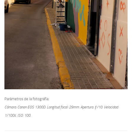
Parámetros de la fotografía:
Cámara: Canon EOS 1300D.
Longitud focal: 29mm.
Apertura: ƒ/10.
Velocidad:
1/100s.
ISO: 100.