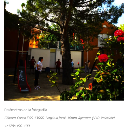
Parámetros de la fotografía:
Cámara: Canon EOS 1300D.
Longitud focal: 18mm.
Apertura: ƒ/10.
Velocidad:
1/125s.
ISO: 100.