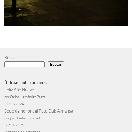
Buscar
Buscar
Últimas publicaciones
Feliz Año Nuevo
por Carlos Hernández Baeza
31/12/2024
Socio de honor del Foto Club Almansa
por Juan Carlos Picornell
30/12/2024