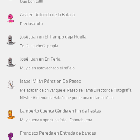
Que bonita!!!!
Ana
en
Rotonda de la Batalla
Preciosa foto
José Juan
en
El Tiempo deja Huella
Tenían barbería propia
José Juan
en
En Feria
Muy bien aprovechado el reflejo
Isabel Milán Pérez
en
De Paseo
Me acaban de chivar que el Paseo se llama Director de Fotografía
Néstor Almendros. Habrá que poner una reclamación a…
Lamberto Cuenca Gándia
en
Fin de fiestas
Muy buena y oportuna foto . Enhorabuena
Francisco Pereda
en
Entrada de bandas