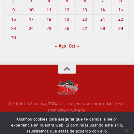
2
3
4
5
6
7
8
9
10
11
12
13
14
15
16
17
18
19
20
21
22
23
24
25
26
27
28
29
30
« Ago
Oct »
© FotoClub Almansa, 2024. Las imágenes son propiedad de sus
respectivos autores.
Funciona con
- Diseñado con el
Tema Hueman
Usamos cookies para asegurar que te damos la mejor
experiencia en nuestra web. Si continúas usando este sitio,
asumiremos que estás de acuerdo con ello.