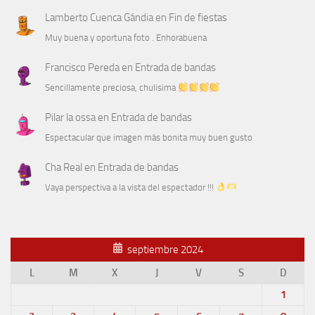
Lamberto Cuenca Gándia
en
Fin de fiestas
Muy buena y oportuna foto . Enhorabuena
Francisco Pereda
en
Entrada de bandas
Sencillamente preciosa, chulisima
Pilar la ossa
en
Entrada de bandas
Espectacular que imagen más bonita muy buen gusto
Cha Real
en
Entrada de bandas
Vaya perspectiva a la vista del espectador !!!
septiembre 2024
L
M
X
J
V
S
D
1