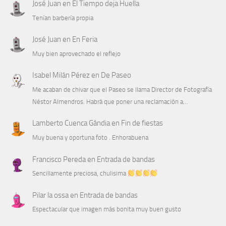
José Juan
en
El Tiempo deja Huella
Tenían barbería propia
José Juan
en
En Feria
Muy bien aprovechado el reflejo
Isabel Milán Pérez
en
De Paseo
Me acaban de chivar que el Paseo se llama Director de Fotografía
Néstor Almendros. Habrá que poner una reclamación a…
Lamberto Cuenca Gándia
en
Fin de fiestas
Muy buena y oportuna foto . Enhorabuena
Francisco Pereda
en
Entrada de bandas
Sencillamente preciosa, chulisima
Pilar la ossa
en
Entrada de bandas
Espectacular que imagen más bonita muy buen gusto