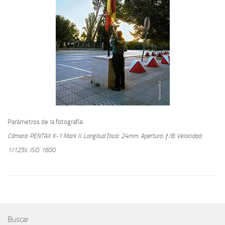
Parámetros de la fotografía:
Cámara: PENTAX K-1 Mark II.
Longitud focal: 24mm.
Apertura: ƒ/8.
Velocidad:
1/125s.
ISO: 1600.
Buscar