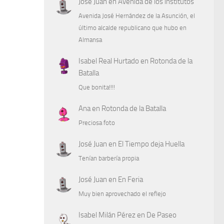
José Juan
en
Avenida de los institutos
Avenida José Hernández de la Asunción, el
último alcalde republicano que hubo en
Almansa
Isabel Real Hurtado
en
Rotonda de la
Batalla
Que bonita!!!!
Ana
en
Rotonda de la Batalla
Preciosa foto
José Juan
en
El Tiempo deja Huella
Tenían barbería propia
José Juan
en
En Feria
Muy bien aprovechado el reflejo
Isabel Milán Pérez
en
De Paseo