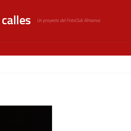
calles
Un proyecto del FotoClub Almansa
4