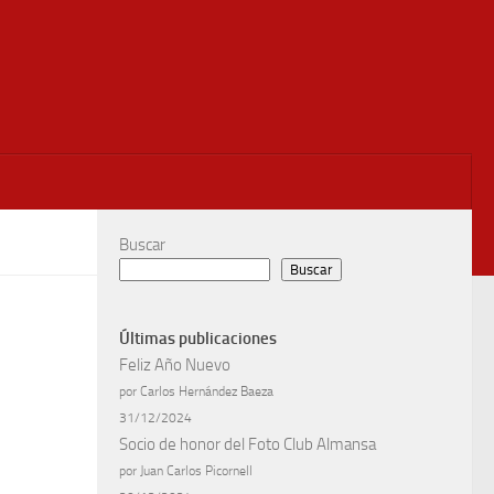
Buscar
Buscar
Últimas publicaciones
Feliz Año Nuevo
por Carlos Hernández Baeza
31/12/2024
Socio de honor del Foto Club Almansa
por Juan Carlos Picornell