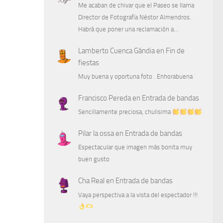
Me acaban de chivar que el Paseo se llama
Director de Fotografía Néstor Almendros.
Habrá que poner una reclamación a…
Lamberto Cuenca Gándia
en
Fin de
fiestas
Muy buena y oportuna foto . Enhorabuena
Francisco Pereda
en
Entrada de bandas
Sencillamente preciosa, chulisima
Pilar la ossa
en
Entrada de bandas
Espectacular que imagen más bonita muy
buen gusto
Cha Real
en
Entrada de bandas
Vaya perspectiva a la vista del espectador !!!