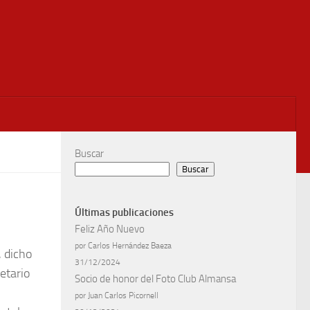
Buscar
Buscar
Últimas publicaciones
Feliz Año Nuevo
por Carlos Hernández Baeza
, dicho
31/12/2024
etario
Socio de honor del Foto Club Almansa
por Juan Carlos Picornell