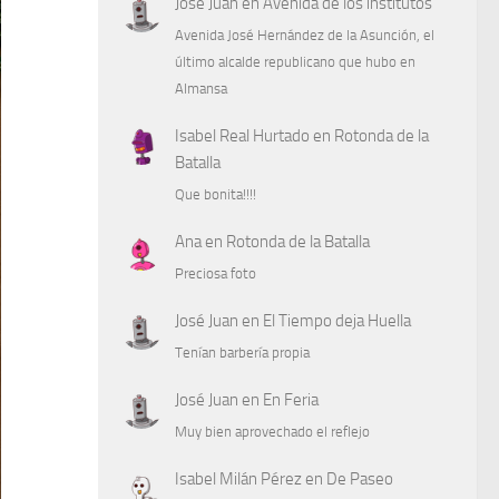
José Juan
en
Avenida de los institutos
Avenida José Hernández de la Asunción, el
último alcalde republicano que hubo en
Almansa
Isabel Real Hurtado
en
Rotonda de la
Batalla
Que bonita!!!!
Ana
en
Rotonda de la Batalla
Preciosa foto
José Juan
en
El Tiempo deja Huella
Tenían barbería propia
José Juan
en
En Feria
Muy bien aprovechado el reflejo
Isabel Milán Pérez
en
De Paseo