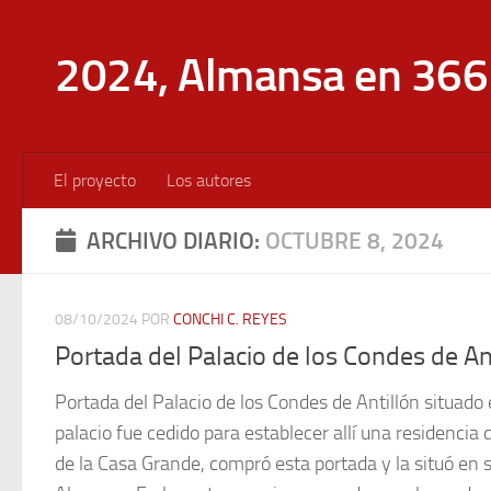
Saltar al contenido
2024, Almansa en 366 
El proyecto
Los autores
ARCHIVO DIARIO:
OCTUBRE 8, 2024
08/10/2024
POR
CONCHI C. REYES
Portada del Palacio de los Condes de An
Portada del Palacio de los Condes de Antillón situado
palacio fue cedido para establecer allí una residenci
de la Casa Grande, compró esta portada y la situó en s