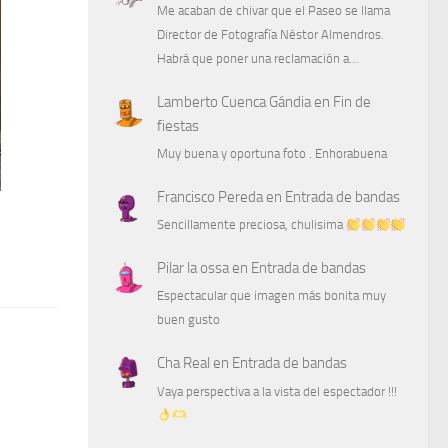
Me acaban de chivar que el Paseo se llama
Director de Fotografía Néstor Almendros.
Habrá que poner una reclamación a…
Lamberto Cuenca Gándia
en
Fin de
fiestas
Muy buena y oportuna foto . Enhorabuena
Francisco Pereda
en
Entrada de bandas
Sencillamente preciosa, chulisima
Pilar la ossa
en
Entrada de bandas
Espectacular que imagen más bonita muy
buen gusto
Cha Real
en
Entrada de bandas
Vaya perspectiva a la vista del espectador !!!