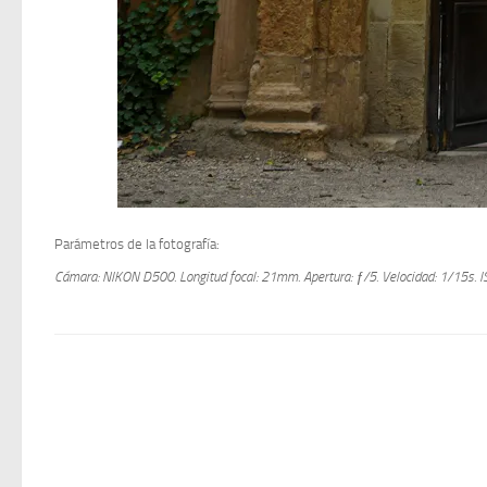
Parámetros de la fotografía:
Cámara: NIKON D500.
Longitud focal: 21mm.
Apertura: ƒ/5.
Velocidad: 1/15s.
I