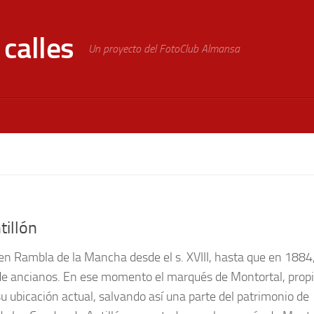
calles
Un proyecto del FotoClub Almansa
tillón
 en Rambla de la Mancha desde el s. XVIII, hasta que en 1884
a de ancianos. En ese momento el marqués de Montortal, propi
u ubicación actual, salvando así una parte del patrimonio de