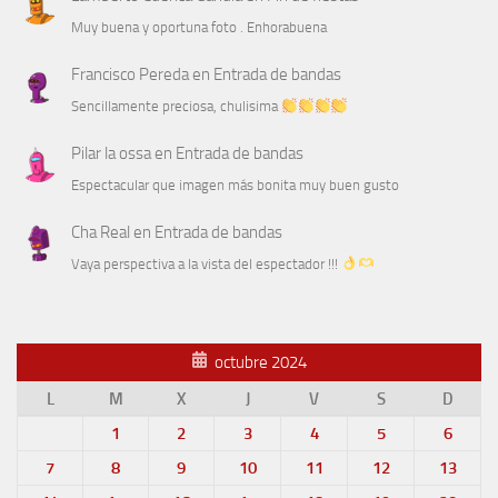
Muy buena y oportuna foto . Enhorabuena
Francisco Pereda
en
Entrada de bandas
Sencillamente preciosa, chulisima
Pilar la ossa
en
Entrada de bandas
Espectacular que imagen más bonita muy buen gusto
Cha Real
en
Entrada de bandas
Vaya perspectiva a la vista del espectador !!!
octubre 2024
L
M
X
J
V
S
D
1
2
3
4
5
6
7
8
9
10
11
12
13