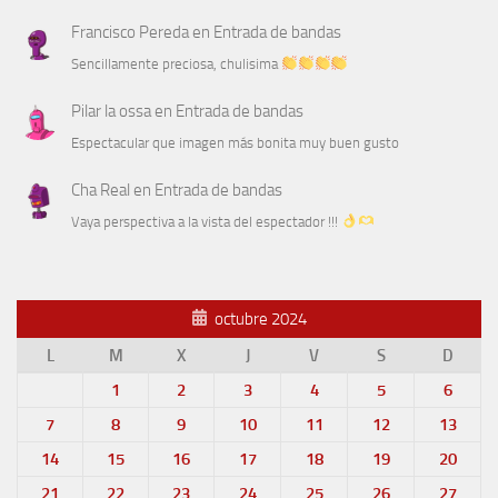
Francisco Pereda
en
Entrada de bandas
Sencillamente preciosa, chulisima
Pilar la ossa
en
Entrada de bandas
Espectacular que imagen más bonita muy buen gusto
Cha Real
en
Entrada de bandas
Vaya perspectiva a la vista del espectador !!!
octubre 2024
L
M
X
J
V
S
D
1
2
3
4
5
6
7
8
9
10
11
12
13
14
15
16
17
18
19
20
21
22
23
24
25
26
27