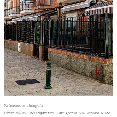
Parámetros de la fotografía:
Cámara: NIKON D3100.
Longitud focal: 32mm.
Apertura: ƒ/10.
Velocidad: 1/200s.