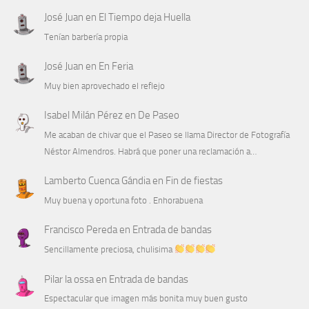
José Juan
en
El Tiempo deja Huella
Tenían barbería propia
José Juan
en
En Feria
Muy bien aprovechado el reflejo
Isabel Milán Pérez
en
De Paseo
Me acaban de chivar que el Paseo se llama Director de Fotografía
Néstor Almendros. Habrá que poner una reclamación a…
Lamberto Cuenca Gándia
en
Fin de fiestas
Muy buena y oportuna foto . Enhorabuena
Francisco Pereda
en
Entrada de bandas
Sencillamente preciosa, chulisima
Pilar la ossa
en
Entrada de bandas
Espectacular que imagen más bonita muy buen gusto