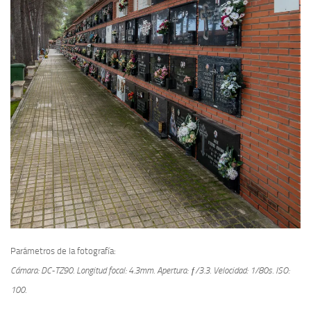
Parámetros de la fotografía:
Cámara: DC-TZ90.
Longitud focal: 4.3mm.
Apertura: ƒ/3.3.
Velocidad: 1/80s.
ISO:
100.