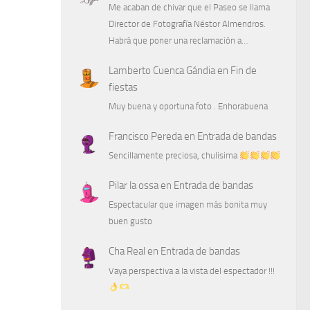
Me acaban de chivar que el Paseo se llama
Director de Fotografía Néstor Almendros.
Habrá que poner una reclamación a…
Lamberto Cuenca Gándia
en
Fin de
fiestas
Muy buena y oportuna foto . Enhorabuena
Francisco Pereda
en
Entrada de bandas
Sencillamente preciosa, chulisima
Pilar la ossa
en
Entrada de bandas
Espectacular que imagen más bonita muy
buen gusto
Cha Real
en
Entrada de bandas
Vaya perspectiva a la vista del espectador !!!