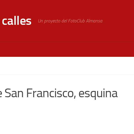
calles
Un proyecto del FotoClub Almansa
e San Francisco, esquina