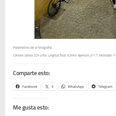
Parámetros de la fotografía:
Cámara: Galaxy S24 Ultra.
Longitud focal: 6.3mm.
Apertura: ƒ/1.7.
Velocidad: 1
Comparte esto:
Facebook
X
WhatsApp
Telegram
Me gusta esto: