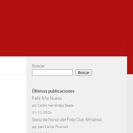
Buscar
Buscar
Últimas publicaciones
Feliz Año Nuevo
por Carlos Hernández Baeza
31/12/2024
Socio de honor del Foto Club Almansa
por Juan Carlos Picornell