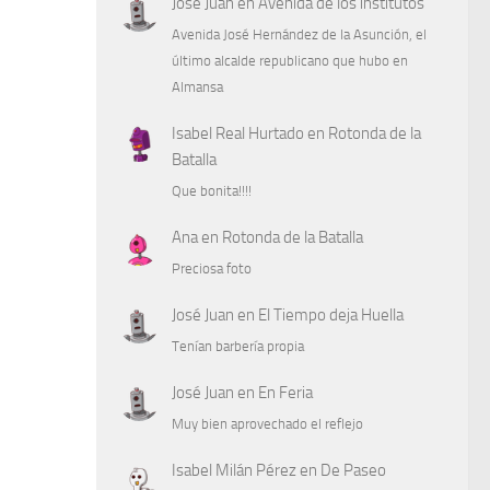
José Juan
en
Avenida de los institutos
Avenida José Hernández de la Asunción, el
último alcalde republicano que hubo en
Almansa
Isabel Real Hurtado
en
Rotonda de la
Batalla
Que bonita!!!!
Ana
en
Rotonda de la Batalla
Preciosa foto
José Juan
en
El Tiempo deja Huella
Tenían barbería propia
José Juan
en
En Feria
Muy bien aprovechado el reflejo
Isabel Milán Pérez
en
De Paseo