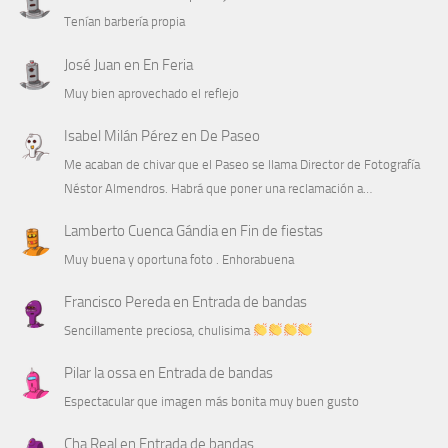
Tenían barbería propia
José Juan
en
En Feria
Muy bien aprovechado el reflejo
Isabel Milán Pérez
en
De Paseo
Me acaban de chivar que el Paseo se llama Director de Fotografía
Néstor Almendros. Habrá que poner una reclamación a…
Lamberto Cuenca Gándia
en
Fin de fiestas
Muy buena y oportuna foto . Enhorabuena
Francisco Pereda
en
Entrada de bandas
Sencillamente preciosa, chulisima
Pilar la ossa
en
Entrada de bandas
Espectacular que imagen más bonita muy buen gusto
Cha Real
en
Entrada de bandas