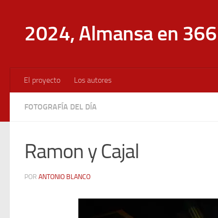
Saltar al contenido
2024, Almansa en 366 
El proyecto
Los autores
FOTOGRAFÍA DEL DÍA
Ramon y Cajal
POR
ANTONIO BLANCO