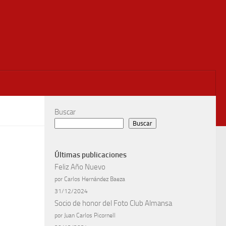
Buscar
Buscar
Últimas publicaciones
Feliz Año Nuevo
por Carlos Hernández Baeza
31/12/2024
Socio de honor del Foto Club Almansa
por Juan Carlos Picornell