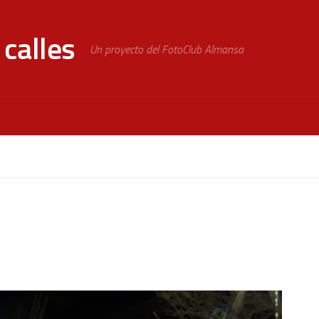
calles
Un proyecto del FotoClub Almansa