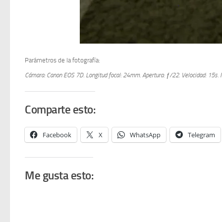
Parámetros de la fotografía:
Cámara: Canon EOS 7D.
Longitud focal: 24mm.
Apertura: ƒ/22.
Velocidad: 15s.
Comparte esto:
Facebook
X
WhatsApp
Telegram
Me gusta esto: