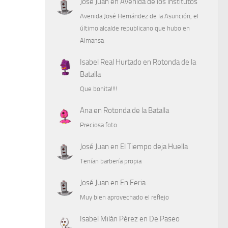
José Juan
en
Avenida de los institutos
Avenida José Hernández de la Asunción, el
último alcalde republicano que hubo en
Almansa
Isabel Real Hurtado
en
Rotonda de la
Batalla
Que bonita!!!!
Ana
en
Rotonda de la Batalla
Preciosa foto
José Juan
en
El Tiempo deja Huella
Tenían barbería propia
José Juan
en
En Feria
Muy bien aprovechado el reflejo
Isabel Milán Pérez
en
De Paseo