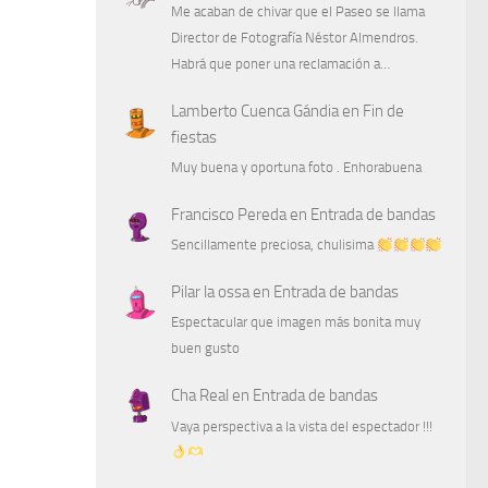
Me acaban de chivar que el Paseo se llama
Director de Fotografía Néstor Almendros.
Habrá que poner una reclamación a…
Lamberto Cuenca Gándia
en
Fin de
fiestas
Muy buena y oportuna foto . Enhorabuena
Francisco Pereda
en
Entrada de bandas
Sencillamente preciosa, chulisima
Pilar la ossa
en
Entrada de bandas
Espectacular que imagen más bonita muy
buen gusto
Cha Real
en
Entrada de bandas
Vaya perspectiva a la vista del espectador !!!