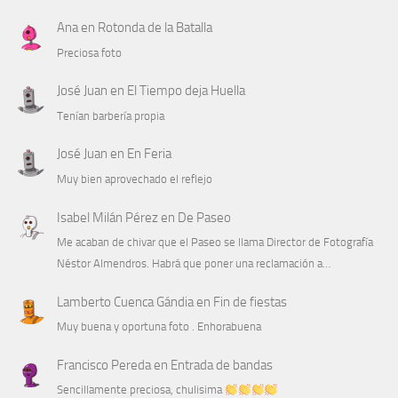
Ana
en
Rotonda de la Batalla
Preciosa foto
José Juan
en
El Tiempo deja Huella
Tenían barbería propia
José Juan
en
En Feria
Muy bien aprovechado el reflejo
Isabel Milán Pérez
en
De Paseo
Me acaban de chivar que el Paseo se llama Director de Fotografía
Néstor Almendros. Habrá que poner una reclamación a…
Lamberto Cuenca Gándia
en
Fin de fiestas
Muy buena y oportuna foto . Enhorabuena
Francisco Pereda
en
Entrada de bandas
Sencillamente preciosa, chulisima