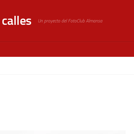
calles
Un proyecto del FotoClub Almansa