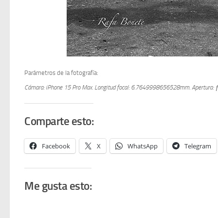
Parámetros de la fotografía:
Cámara: iPhone 15 Pro Max.
Longitud focal: 6.7649998656528mm.
Apertura: 
Comparte esto:
Facebook
X
WhatsApp
Telegram
Me gusta esto: