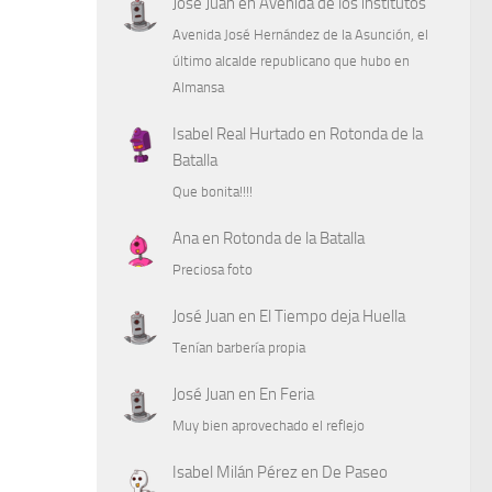
José Juan
en
Avenida de los institutos
Avenida José Hernández de la Asunción, el
último alcalde republicano que hubo en
Almansa
Isabel Real Hurtado
en
Rotonda de la
Batalla
Que bonita!!!!
Ana
en
Rotonda de la Batalla
Preciosa foto
José Juan
en
El Tiempo deja Huella
Tenían barbería propia
José Juan
en
En Feria
Muy bien aprovechado el reflejo
Isabel Milán Pérez
en
De Paseo