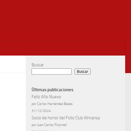
Buscar
Buscar
Últimas publicaciones
Feliz Año Nuevo
por Carlos Hernández Baeza
31/12/2024
Socio de honor del Foto Club Almansa
por Juan Carlos Picornell