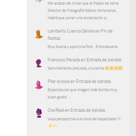
Me acaban de chivar que el Paseo se llama
Director de Fotografía Néstor Almendros.
Habrá que poner una reclamación a…
Lamberto Cuenca Gándia
en
Fin de
fiestas
Muy buena y oportuna foto . Enhorabuena
Francisco Pereda
en
Entrada de bandas
Sencillamente preciosa, chulisima
Pilar la ossa
en
Entrada de bandas
Espectacular que imagen más bonita muy
buen gusto
Cha Real
en
Entrada de bandas
Vaya perspectiva a la vista del espectador !!!