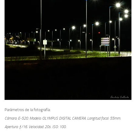
Parámetros de la fotografía:
Cámara: E-520.
Modelo: OLYMPUS DIGITAL CAMERA.
Longitud focal: 55mm.
Apertura: ƒ/16.
Velocidad: 20s.
ISO: 100.