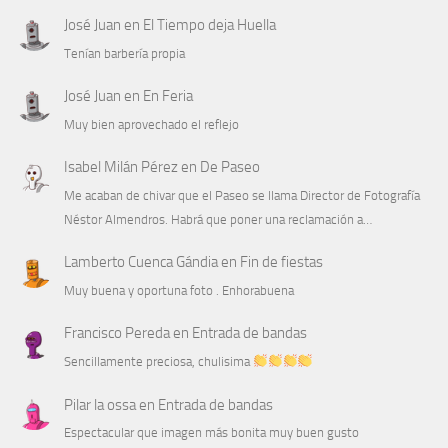
José Juan
en
El Tiempo deja Huella
Tenían barbería propia
José Juan
en
En Feria
Muy bien aprovechado el reflejo
Isabel Milán Pérez
en
De Paseo
Me acaban de chivar que el Paseo se llama Director de Fotografía
Néstor Almendros. Habrá que poner una reclamación a…
Lamberto Cuenca Gándia
en
Fin de fiestas
Muy buena y oportuna foto . Enhorabuena
Francisco Pereda
en
Entrada de bandas
Sencillamente preciosa, chulisima
Pilar la ossa
en
Entrada de bandas
Espectacular que imagen más bonita muy buen gusto